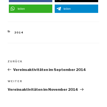
teilen
teilen
KATEGORIEN
2014
Beitragsnavigation
Vorheriger
ZURÜCK
Beitrag
Vereinsaktivitäten im September 2014
Nächster
WEITER
Beitrag
Vereinsaktivitäten im November 2014