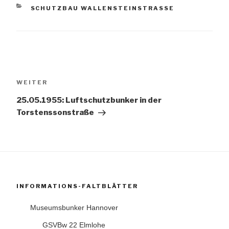
KATEGORIEN
SCHUTZBAU WALLENSTEINSTRASSE
Beitragsnavigation
Nächster
WEITER
Beitrag
25.05.1955: Luftschutzbunker in der
Torstenssonstraße
INFORMATIONS-FALTBLÄTTER
Museumsbunker Hannover
GSVBw 22 Elmlohe