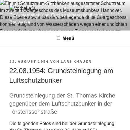
Zum
Inhalt
Dokumentation und Erhalt zeitgeschichtlicher
springen
Bauwerke
Menü
VERÖFFENTLICHT
22. AUGUST 1954
VON
LARS KNAUER
AM
22.08.1954: Grundsteinlegung am
Luftschutzbunker
Grundsteinlegung der St.-Thomas-Kirche
gegenüber dem Luftschutzbunker in der
Torstenssonstraße
Die folgenden Fotos sind bei der Grundsteinlegung