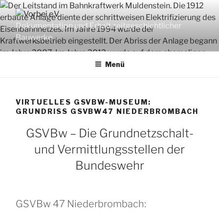
Zum
Inhalt
Dokumentation und Erhalt zeitgeschichtlicher
springen
Bauwerke
Menü
VIRTUELLES GSVBW-MUSEUM:
GRUNDRISS GSVBW47 NIEDERBROMBACH
GSVBw – Die Grundnetzschalt-
und Vermittlungsstellen der
Bundeswehr
GSVBw 47 Niederbrombach: