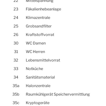
22
Mittelspannung
23
Fäkalienhebeanlage
24
Klimazentrale
25
Grobsandfilter
26
Kraftstoffvorrat
30
WC Damen
31
WC Herren
32
Lebensmittelvorrat
33
Notküche
34
Sanitätsmaterial
35a
Halonzentrale
35b
Raumkühlgerät Speichervermittlung
35c
Kryptogeräte