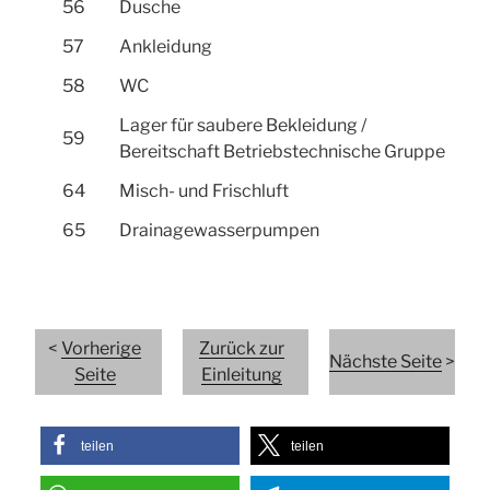
56
Dusche
57
Ankleidung
58
WC
Lager für saubere Bekleidung /
59
Bereitschaft Betriebstechnische Gruppe
64
Misch- und Frischluft
65
Drainagewasserpumpen
<
Vorherige
Zurück zur
Nächste Seite
>
Seite
Einleitung
teilen
teilen