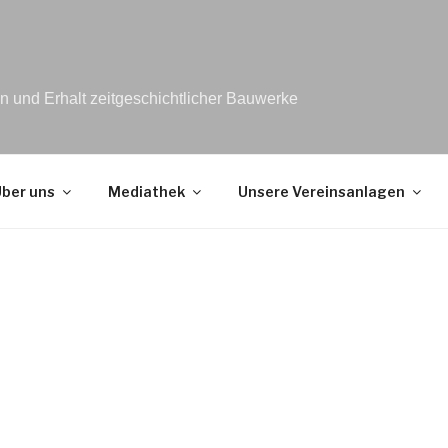
 und Erhalt zeitgeschichtlicher Bauwerke
ber uns
Mediathek
Unsere Vereinsanlagen
tliche Bauwerke und Liegenschaften bilden einen Schwerpunkt 
n und gemeinnützigen Vereinsarbeit. Hier veröffentlichen wir ak
 vom Vorbei e.V.