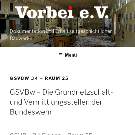
Zum
Inhalt
springen
Dokumentation und Erhalt zeitgeschichtlicher
Bauwerke
Menü
GSVBW 34 – RAUM 25
GSVBw – Die Grundnetzschalt-
und Vermittlungsstellen der
Bundeswehr