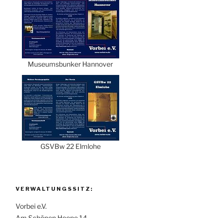
Museumsbunker Hannover
GSVBw 22 Elmlohe
VERWALTUNGSSITZ:
Vorbei e.V.
Am Schönen Hoope 14