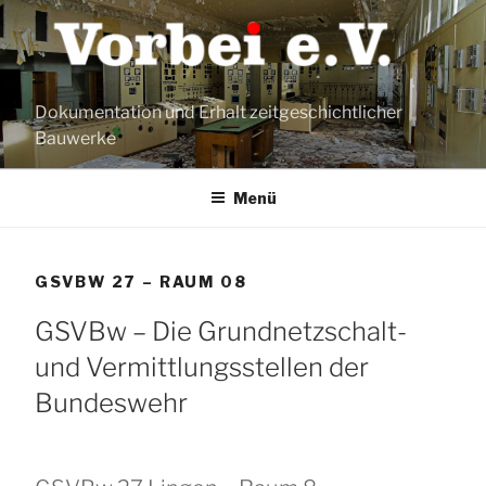
Zum
Inhalt
springen
Dokumentation und Erhalt zeitgeschichtlicher
Bauwerke
Menü
GSVBW 27 – RAUM 08
GSVBw – Die Grundnetzschalt-
und Vermittlungsstellen der
Bundeswehr