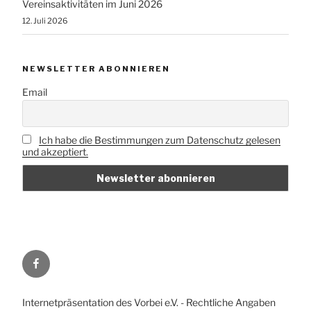
Vereinsaktivitäten im Juni 2026
12. Juli 2026
NEWSLETTER ABONNIEREN
Email
Ich habe die Bestimmungen zum Datenschutz gelesen
und akzeptiert.
Vorbei
e.V.
auf
Internetpräsentation des Vorbei e.V. - Rechtliche Angaben
Facebook