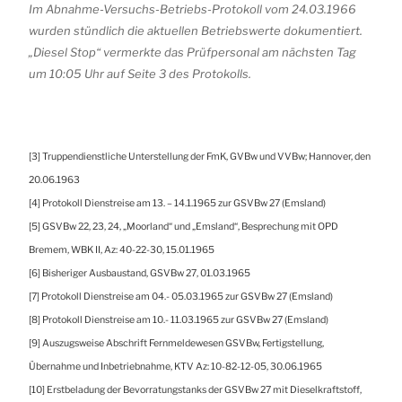
Im Abnahme-Versuchs-Betriebs-Protokoll vom 24.03.1966
wurden stündlich die aktuellen Betriebswerte dokumentiert.
„Diesel Stop“ vermerkte das Prüfpersonal am nächsten Tag
um 10:05 Uhr auf Seite 3 des Protokolls.
[3] Truppendienstliche Unterstellung der FmK, GVBw und VVBw; Hannover, den
20.06.1963
[4] Protokoll Dienstreise am 13. – 14.1.1965 zur GSVBw 27 (Emsland)
[5] GSVBw 22, 23, 24, „Moorland“ und „Emsland“, Besprechung mit OPD
Bremem, WBK II, Az: 40-22-30, 15.01.1965
[6] Bisheriger Ausbaustand, GSVBw 27, 01.03.1965
[7] Protokoll Dienstreise am 04.- 05.03.1965 zur GSVBw 27 (Emsland)
[8] Protokoll Dienstreise am 10.- 11.03.1965 zur GSVBw 27 (Emsland)
[9] Auszugsweise Abschrift Fernmeldewesen GSVBw, Fertigstellung,
Übernahme und Inbetriebnahme, KTV Az: 10-82-12-05, 30.06.1965
[10] Erstbeladung der Bevorratungstanks der GSVBw 27 mit Dieselkraftstoff,