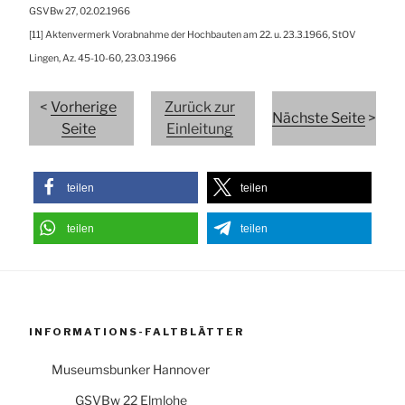
GSVBw 27, 02.02.1966
[11] Aktenvermerk Vorabnahme der Hochbauten am 22. u. 23.3.1966, StOV
Lingen, Az. 45-10-60, 23.03.1966
<
Vorherige
Zurück zur
Nächste Seite
>
Seite
Einleitung
teilen
teilen
teilen
teilen
INFORMATIONS-FALTBLÄTTER
Museumsbunker Hannover
GSVBw 22 Elmlohe