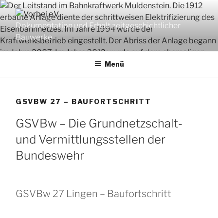
Zum
Inhalt
Dokumentation und Erhalt zeitgeschichtlicher
springen
Bauwerke
Menü
GSVBW 27 – BAUFORTSCHRITT
GSVBw – Die Grundnetzschalt-
und Vermittlungsstellen der
Bundeswehr
GSVBw 27 Lingen – Baufortschritt