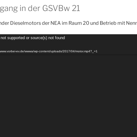
gang in der GSVBw 21
inder Dieselmotors der NEA im Raum 20 und Betrieb mit Nenn
 not supported or source(s) not found
://www.vorbei-ev.de/wwwa/wp-content/uploads/2017/04/motor.mp4?_=1