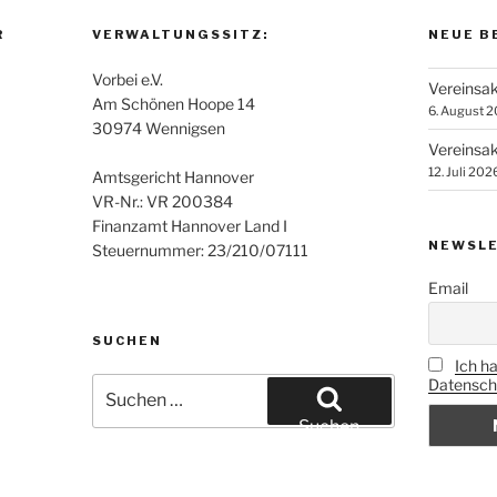
R
VERWALTUNGSSITZ:
NEUE B
Vorbei e.V.
Vereinsak
Am Schönen Hoope 14
6. August 
30974 Wennigsen
Vereinsak
12. Juli 202
Amtsgericht Hannover
VR-Nr.: VR 200384
Finanzamt Hannover Land I
NEWSLE
Steuernummer: 23/210/07111
Email
SUCHEN
Ich h
Datenschu
Suchen
nach:
Suchen