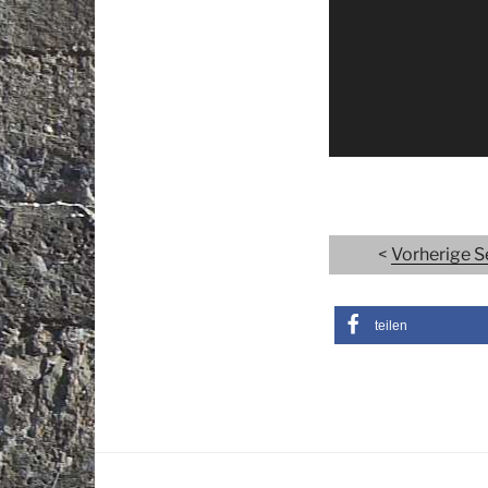
<
Vorherige S
teilen