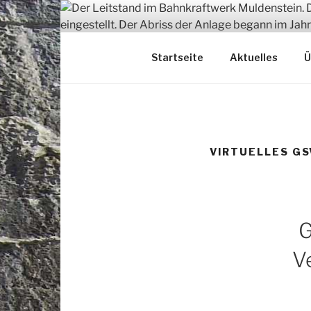
Zum
Inhalt
springen
Dokumentation
Startseite
Aktuelles
Ü
VIRTUELLES G
G
V