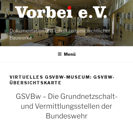
Zum
Inhalt
springen
Dokumentation und Erhalt zeitgeschichtlicher
Bauwerke
Menü
VIRTUELLES GSVBW-MUSEUM: GSVBW-
ÜBERSICHTSKARTE
GSVBw – Die Grundnetzschalt-
und Vermittlungsstellen der
Bundeswehr