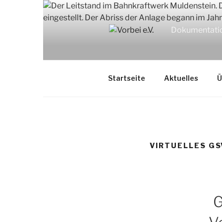
Zum
Inhalt
springen
Dokumentation
Startseite
Aktuelles
Ü
VIRTUELLES G
G