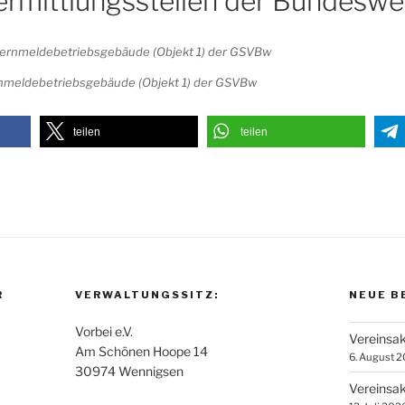
ermittlungsstellen der Bundeswe
nmeldebetriebsgebäude (Objekt 1) der GSVBw
teilen
teilen
R
VERWALTUNGSSITZ:
NEUE B
Vorbei e.V.
Vereinsak
Am Schönen Hoope 14
6. August 
30974 Wennigsen
Vereinsak