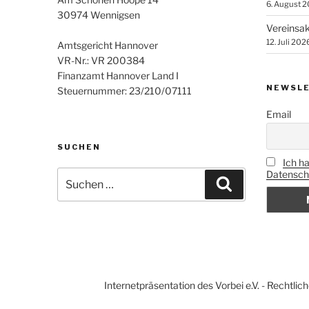
6. August 
30974 Wennigsen
Vereinsak
12. Juli 202
Amtsgericht Hannover
VR-Nr.: VR 200384
Finanzamt Hannover Land I
NEWSLE
Steuernummer: 23/210/07111
Email
SUCHEN
Ich h
Datenschu
Suchen
Suchen
nach:
Internetpräsentation des Vorbei e.V. - Rechtl