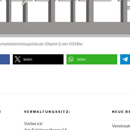
nmeldebetriebsgebäude (Objekt 1) der GSVBw
teilen
teilen
R
VERWALTUNGSSITZ:
NEUE B
Vorbei e.V.
Vereinsak
Am Schönen Hoope 14