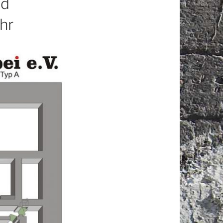
nd
hr