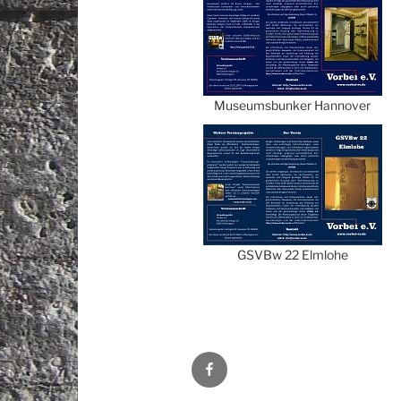
Museumsbunker Hannover
GSVBw 22 Elmlohe
Vorbei
e.V.