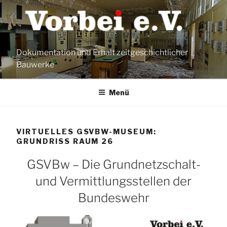
Zum
Inhalt
springen
Dokumentation und Erhalt zeitgeschichtlicher
Bauwerke
Menü
VIRTUELLES GSVBW-MUSEUM:
GRUNDRISS RAUM 26
GSVBw – Die Grundnetzschalt-
und Vermittlungsstellen der
Bundeswehr