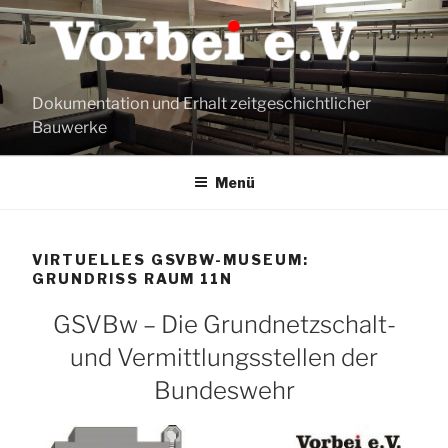
Zum
Inhalt
springen
Dokumentation und Erhalt zeitgeschichtlicher
Bauwerke
Menü
VIRTUELLES GSVBW-MUSEUM:
GRUNDRISS RAUM 11N
GSVBw – Die Grundnetzschalt-
und Vermittlungsstellen der
Bundeswehr