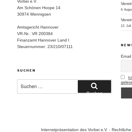
Vorbei e.V.
Verein
Am Schönen Hoope 14
6. Augu
30974 Wennigsen
Verein
12. Juli
Amtsgericht Hannover
VR-Nr.: VR 200384
Finanzamt Hannover Land I
NEW
Steuernummer: 23/210/07111
Email
SUCHEN
I
Suchen
geles
nach:
Suchen
Internetpräsentation des Vorbei e.V. - Rechtlic