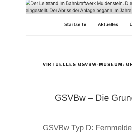
Zum
Inhalt
springen
Dokumentation und Erhal
Startseite
Aktuelles
Ü
VIRTUELLES GSVBW-MUSEUM: G
GSVBw – Die Grundn
GSVBw Typ D: Fernmeldebe