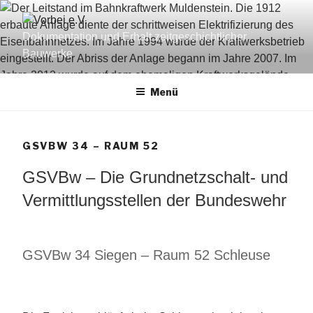
Zum
Inhalt
Dokumentation und Erhalt zeitgeschichtlicher
springen
Bauwerke
Menü
GSVBW 34 – RAUM 52
GSVBw – Die Grundnetzschalt- und
Vermittlungsstellen der Bundeswehr
GSVBw 34 Siegen – Raum 52 Schleuse