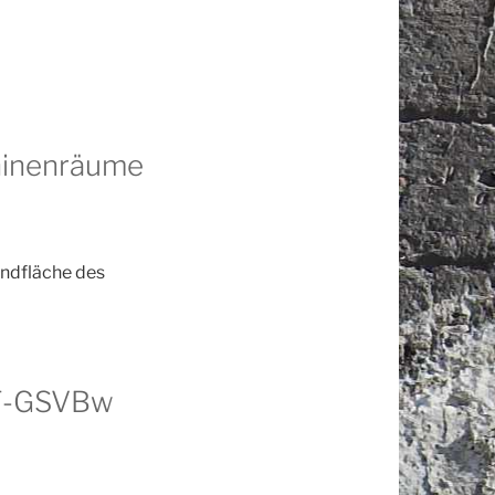
hinenräume
undfläche des
IF-GSVBw