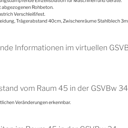
ungsdämpfende Einzelisolation für Maschinen und Geräte.
tt abgezogenen Rohbeton.
trich Verschleißfest.
leidung, Trägerabstand 40cm, Zwischenräume Stahlblech 3
nde Informationen im virtuellen GS
ustand vom Raum 45 in der GSVBw 34
ntlichen Veränderungen erkennbar.