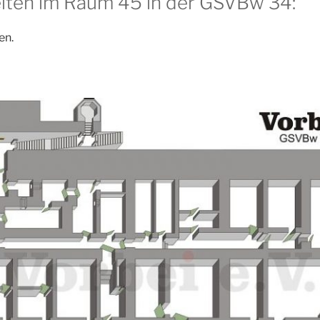
iten im Raum 45 in der GSVBw 34:
en.