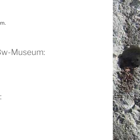
mm.
VBw-Museum:
: