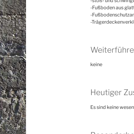
-stoß- und schwing
-Fußboden aus gla
-Fußbodenschutzans
-Trägerdeckenverk
Weiterführe
keine
Heutiger Z
Es sind keine wese