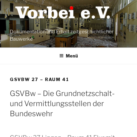
Zum
Inhalt
springen
Dokumentation und Erhalt zeitgeschichtlicher
Bauwerke
Menü
GSVBW 27 – RAUM 41
GSVBw – Die Grundnetzschalt-
und Vermittlungsstellen der
Bundeswehr