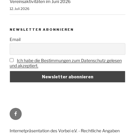
Vereinsaktivitäten im Juni 2026
12. Juli 2026
NEWSLETTER ABONNIEREN
Email
Ich habe die Bestimmungen zum Datenschutz gelesen
und akzeptiert.
Vorbei
e.V.
auf
Internetpräsentation des Vorbei e.V. - Rechtliche Angaben
Facebook