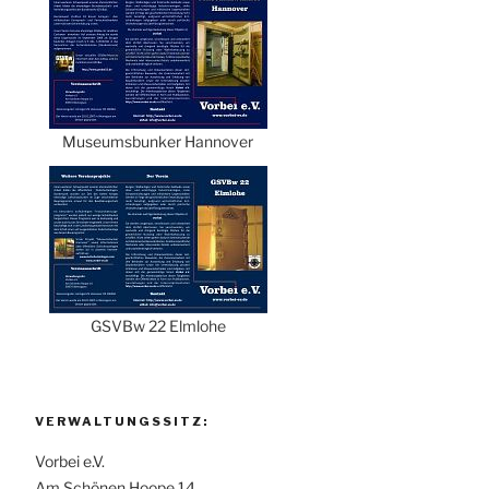
Museumsbunker Hannover
GSVBw 22 Elmlohe
VERWALTUNGSSITZ:
Vorbei e.V.
Am Schönen Hoope 14